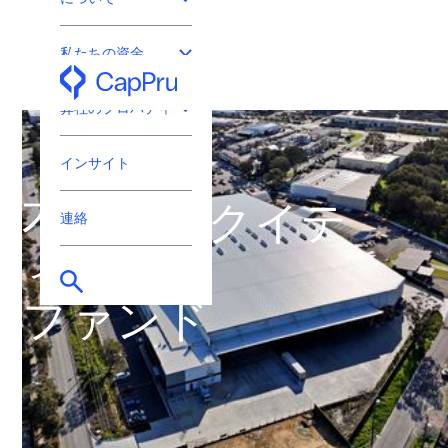
私たちの資金
プロ投資家専用
弊社のプロパティ
インサイト
不動産エクイテ
連絡
ィ・
ファンド