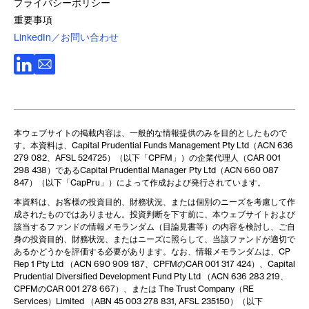
プライバシーポリシー
重要事項
LinkedIn／お問い合わせ
本ウェブサイトの掲載内容は、一般的な情報提供のみを目的としたもので
す。本資料は、Capital Prudential Funds Management Pty Ltd（ACN 636
279 082、AFSL 524725）（以下「CPFM」）の企業代理人（CAR 001
298 438）であるCapital Prudential Manager Pty Ltd（ACN 660 087
847）（以下「CapPru」）によって作成および発行されています。
本資料は、お客様の投資目的、財務状況、または個別のニーズを考慮して作
成されたものではありません。投資判断を下す前に、本ウェブサイトおよび
該当するファンドの情報メモランダム（目論見書等）の内容を検討し、ご自
身の投資目的、財務状況、またはニーズに照らして、当該ファンドが適切で
あるかどうかを評価する必要があります。なお、情報メモランダムは、CP
Rep 1 Pty Ltd （ACN 690 909 187、CPFMのCAR 001 317 424）、Capital
Prudential Diversified Development Fund Pty Ltd （ACN 636 283 219、
CPFMのCAR 001 278 667）、または The Trust Company（RE
Services）Limited （ABN 45 003 278 831, AFSL 235150）（以下