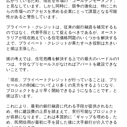
広がっているため、現在を市場の「ゴールデンモーメント」
と見なしています。しかし同時に、競争の激化は、特にこれ
らの市場へのアクセスを求める企業にとって課題となる可能
性があると警告しています。
プライベート・クレジットは、従来の銀行融資を補完するも
のではなく、代替手段として捉えるべきであるが、オースト
ラリアが現在抱えている住宅価格問題のいくつかを解決する
上で、プライベート・クレジットが果たすべき役割は大きい
と彼は主張した。
彼の考えでは、住宅危機を解決する上での最大のハードルの1
つは、十分なプリセールスがなければアパートを建設できな
いことです。
「現在、プライベートクレジットが行っていることは、プリ
セールスの削減についてより多くの見方をするようになり、
プロジェクトをより早く開始できるようになることです」と
彼は言います。
これにより、最初の銀行融資に代わる手段が提供されるた
め、特に建設費の上昇を踏まえて、実行可能なプロジェクト
が容易になります。これは本質的に「ギャップを埋める」た
め、民間信用が最初に手を貸した後に大手銀行が介入できる