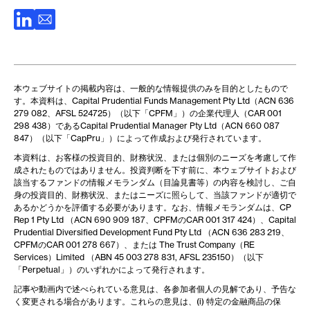
本ウェブサイトの掲載内容は、一般的な情報提供のみを目的としたもので
す。本資料は、Capital Prudential Funds Management Pty Ltd（ACN 636
279 082、AFSL 524725）（以下「CPFM」）の企業代理人（CAR 001
298 438）であるCapital Prudential Manager Pty Ltd（ACN 660 087
847）（以下「CapPru」）によって作成および発行されています。
本資料は、お客様の投資目的、財務状況、または個別のニーズを考慮して作
成されたものではありません。投資判断を下す前に、本ウェブサイトおよび
該当するファンドの情報メモランダム（目論見書等）の内容を検討し、ご自
身の投資目的、財務状況、またはニーズに照らして、当該ファンドが適切で
あるかどうかを評価する必要があります。なお、情報メモランダムは、CP
Rep 1 Pty Ltd （ACN 690 909 187、CPFMのCAR 001 317 424）、Capital
Prudential Diversified Development Fund Pty Ltd （ACN 636 283 219、
CPFMのCAR 001 278 667）、または The Trust Company（RE
Services）Limited （ABN 45 003 278 831, AFSL 235150）（以下
「Perpetual」）のいずれかによって発行されます。
記事や動画内で述べられている意見は、各参加者個人の見解であり、予告な
く変更される場合があります。これらの意見は、(i) 特定の金融商品の保