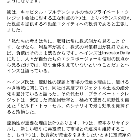
ようになります。
彼は、キャピタル・プルデンシャルの他のプライベート・ク
レジット会社に対する主な利点の1つは、よりバランスの取れ
た視点を提供する不動産エクイティへの投資であると主張し
ました。
「私たちの考えは常に、取引は常に株式側から見ることで
す。なぜなら、利益率が高く、株式の補償範囲が良好であれ
ば、負債はそのまま残るからです。ヘインズはInvestorDaily
に対し、人々が自分たちのエクスポージャーを信用の観点か
ら見るだけでは、取引全体を見ていないということだ」とヘ
インズは語っている。
ヘインズ氏は、流動性の課題と市場の低迷を理由に、避ける
べき地域に関しては、同社は高層プロジェクトや土地の細分
化を避けていると語った。その代わり、プライベート・クレ
ジットは、安定した資産回転率と、極めて重要な流動性を備
えた「ビルド・トゥ・セル」のシナリオで最も効果を発揮す
ると指摘した。
流動性が重要な理由は2つあります。1つは、資本をリサイク
ルし、新しい取引に再投資して市場との連携を維持するこ
と、もう1つは、投資家が資金を引き出したいときに投資家の