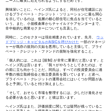
ニーズに確実に応えられるようにするためです。
興味深いことに、ヘインズ氏によると、同社が住宅建設にお
けるプライベート・クレジット・ソリューションに最も関心
を示しているのは、低層の都心部住宅に焦点を当てていると
いう。また、小規模倉庫からチャイルドケアセンターまで、
非中核的な商業セクターについても言及した。
同時に、このセクターは現在精査されています。先月、
ウッ
ドブリッジ・キャピタルがASICを呼びかけた
一部のマネージ
ャーが既存の規則の欠如を悪用していると主張して、プライ
ベート・クレジット・ファンドの規制を強化すること。
「個人的には、これは [規制] が非常に重要だと思います」と
ヘインズ氏は言います。「我々がやろうとしてきたのは、そ
の前に立ち向かうことだ。同氏は、すべての投資委員会に過
半数の独立取締役会と独立委員長を置いています」と述べ、
プライベート・クレジットの運用会社にはいくつか問題があ
ると予測していると付け加えました。
「そして、おそらく市場を整理するには、少しだけ進化させ
る必要があると思います」と彼は言います。
ヘインズ氏はまた、評価頻度に関しては疑問が残っているこ
とにも言及した。上場資産と比較してプライベートマーケッ