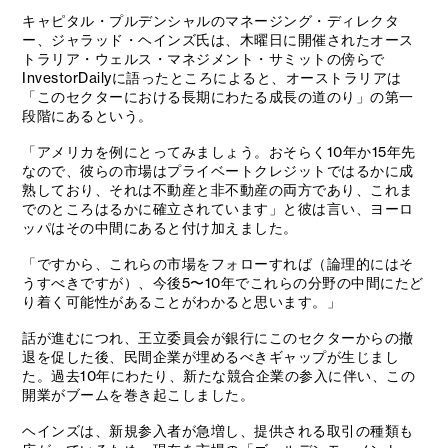
キャピタル・プルデンシャルのマネージング・ディレクタ
ー、ジャラッド・ヘインズ氏は、木曜日に開催されたオース
トラリア・ウェルス・マネジメント・サミットの傍らで
InvestorDailyに語ったところによると、オーストラリアは
「このセクターにおける長期にわたる成長の道のり」の第一
段階にあるという。
「アメリカを例にとってみましょう。おそらく10年か15年先
なので、彼らの市場はプライベートクレジットではるかに成
熟しており、それは不動産と非不動産の両方であり、これま
でのところはるかに確立されています」と彼は言い、ヨーロ
ッパはその中間にあると付け加えました。
「ですから、これらの市場をフォローすれば（論理的にはそ
うすべきですが）、今後5〜10年でこれらの分野の中間にたど
り着く可能性があることがわかると思います。」
話が進むにつれ、王立委員会が銀行にこのセクターからの撤
退を促した後、民間企業が埋めるべきギャップが生じまし
た。過去10年にわたり、新たな競合企業の参入に伴い、この
開業がブームを巻き起こしました。
ヘインズは、新規参入者が急増し、提供される取引の種類も