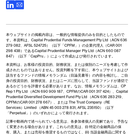
本ウェブサイトの掲載内容は、一般的な情報提供のみを目的としたもので
す。本資料は、Capital Prudential Funds Management Pty Ltd（ACN 636
279 082、AFSL 524725）（以下「CPFM」）の企業代理人（CAR 001
298 438）であるCapital Prudential Manager Pty Ltd（ACN 660 087
847）（以下「CapPru」）によって作成および発行されています。
本資料は、お客様の投資目的、財務状況、または個別のニーズを考慮して作
成されたものではありません。投資判断を下す前に、本ウェブサイトおよび
該当するファンドの情報メモランダム（目論見書等）の内容を検討し、ご自
身の投資目的、財務状況、またはニーズに照らして、当該ファンドが適切で
あるかどうかを評価する必要があります。なお、情報メモランダムは、CP
Rep 1 Pty Ltd （ACN 690 909 187、CPFMのCAR 001 317 424）、Capital
Prudential Diversified Development Fund Pty Ltd （ACN 636 283 219、
CPFMのCAR 001 278 667）、または The Trust Company（RE
Services）Limited （ABN 45 003 278 831, AFSL 235150）（以下
「Perpetual」）のいずれかによって発行されます。
記事や動画内で述べられている意見は、各参加者個人の見解であり、予告な
く変更される場合があります。これらの意見は、(i) 特定の金融商品の保
有、購入、または売却を推奨するものではなく、(ii) 当該金融商品に関する